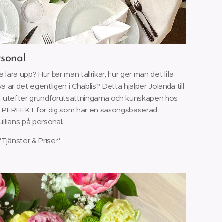
rsonal
lära upp? Hur bär man tallrikar, hur ger man det lilla
uva är det egentligen i Chablis? Detta hjälper Jolanda till
al utefter grundförutsättningarna och kunskapen hos
r PERFEKT för dig som har en säsongsbaserad
ullians på personal.
Tjänster & Priser".