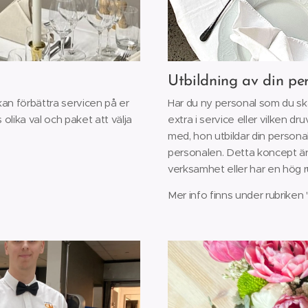
Utbildning av din pe
i kan förbättra servicen på er
Har du ny personal som du ska 
olika val och paket att välja
extra i service eller vilken dr
med, hon utbildar din person
personalen. Detta koncept ä
verksamhet eller har en hög r
Mer info finns under rubriken "