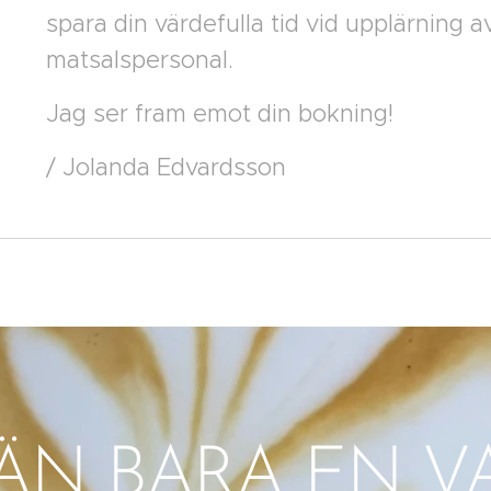
spara din värdefulla tid vid upplärning a
matsalspersonal.
Jag ser fram emot din bokning!
/ Jolanda Edvardsson
ÄN BARA EN V