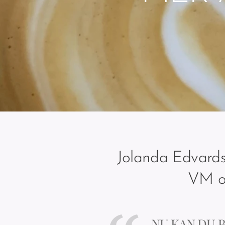
Jolanda Edvardss
VM oc
NU KAN DU B