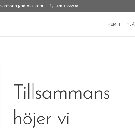
edvardsson@hotmail.com
076-1386838
HEM
TJÄ
Tillsammans
höjer vi