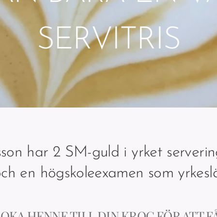
SERVITRIS
on har 2 SM-guld i yrket serverin
h en högskoleexamen som yrkesl
OKA HENNE TILL DIN KROG FÖR ATT FÅ