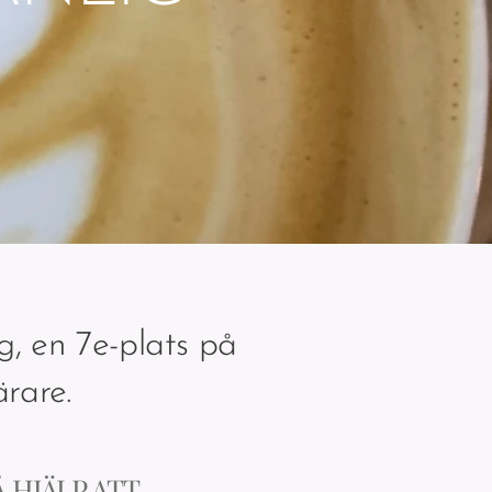
g, en 7e-plats på
ärare.
 HJÄLP ATT