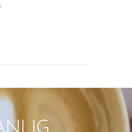
v
ANLIG