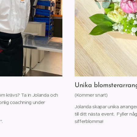
Unika blomsterarra
som krävs? Ta in Jolanda och
(Kommer snart)
sonlig coachning under
Jolanda skapar unika arrangema
till ditt nästa event. Fyller n
".
sifferblomma!