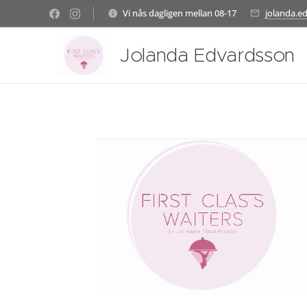
Vi nås dagligen mellan 08-17
jolanda.
Jolanda Edvardsson